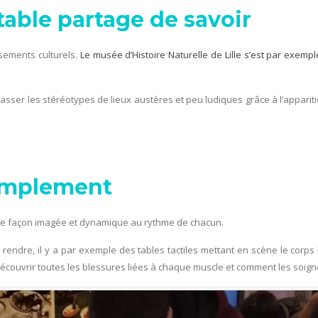
itable partage de savoir
ssements culturels.
Le musée d’Histoire Naturelle de Lille s’est par exemp
e casser les stéréotypes de lieux austères et peu ludiques grâce à l’appar
simplement
, de façon imagée et dynamique au rythme de chacun.
endre, il y a par exemple des tables tactiles mettant en scène le corps h
ouvrir toutes les blessures liées à chaque muscle et comment les soign