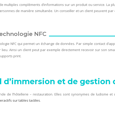
 de multiples compléments d’informations sur un produit ou service. La plup
ersonnes de manière simultanée. Un conseiller et un client peuvent par
technologie NFC
nologie NFC qui permet un échange de données. Par simple contact d’appa
ieu. Ainsi un client peut par exemple directement recevoir sur son sma
upports print.
til d’immersion et de gestion 
de de l’hôtellerie – restauration. Elles sont synonymes de ludisme et 
eractifs sur tables tactiles
.