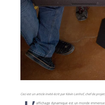
Ceci est un article invité écrit par Kévin Lenhof, chef de proj
affichage dynamique est un monde immense o