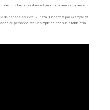
end des proches au restaurant peut par exemple s’exercer
nvie de parler autour d’eux. Pizza Hut permet par exemple
de
ande au personnel via un simple bouton sur la table et la