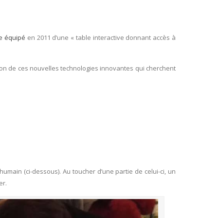
le équipé
en 2011 d’une « table interactive donnant accès à
ition de ces nouvelles technologies innovantes qui cherchent
umain (ci-dessous). Au toucher d’une partie de celui-ci, un
er.