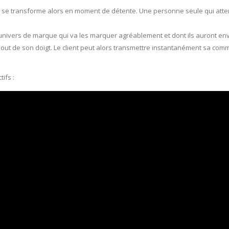
nte se transforme alors en moment de détente. Une personne seule qui att
l’univers de marque qui va les marquer agréablement et dont ils auront e
out de son doigt. Le client peut alors transmettre instantanément sa comm
ifs :