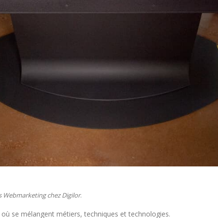
ets Webmarketing chez Digilor
.
ù se mélangent métiers, techniques et technologies.