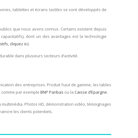
phones, tablettes et écrans tactiles se sont développés de
ux publics que nous avons connus. Certains existent depuis
 capacitatifs), dont un des avantages est la technologie
tifs, cliquez ic
i).
durable dans plusieurs secteurs d’activité.
nication des entreprises. Produit haut de gamme, les tables
ion comme par exemple
BNP Paribas
ou la
Caisse d’Epargne
.
enu multimédia. Photos HD, démonstration vidéo, témoignages
incre les clients potentiels.