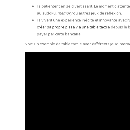
Ils patientent en se divertissant. Le moment d’atte
au sudoku,
memory
ou autres jeux de réflexion.
Ils vivent une expérience inédite et innovante avec 
créer sa propre pizza via une table tactile
depuis le b
payer par carte bancaire.
Voici un exemple de table tactile avec différents jeux interact