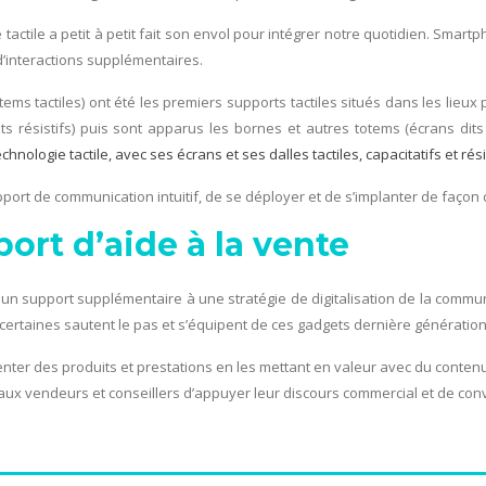
tactile a petit à petit fait son envol pour intégrer notre quotidien. Smart
’interactions supplémentaires.
totems tactiles) ont été les premiers supports tactiles situés dans les lie
ts résistifs) puis sont apparus les bornes et autres totems (écrans dits
ologie tactile, avec ses écrans et ses dalles tactiles, capacitatifs et résis
pport de communication intuitif, de se déployer et de s’implanter de façon 
port d’aide à la vente
nt un support supplémentaire à une stratégie de digitalisation de la commu
t certaines sautent le pas et s’équipent de ces gadgets dernière générat
résenter des produits et prestations en les mettant en valeur avec du cont
aux vendeurs et conseillers d’appuyer leur discours commercial et de conva