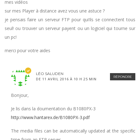
mes vidéos
sur mes Player à distance avez vous une astuce ?
je pensais faire un serveur FTP pour qui’ils se connectent tous
seul! ou trouver un serveur payent ou un logiciel qui tourne sur
un pc!
merci pour votre aides
LÉO SALUDEN
RÉPONDRE
DE 11 AVRIL 2016 À 10 H 25 MIN
Bonjour,
Je lis dans la doumentation du B1080PX-3
http://www.hantarex.de/B1080PX-3.pdf
The media files can be automatically updated at the specific
time from an FTP server