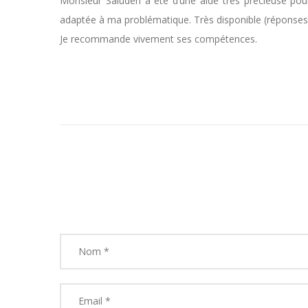
Monsieur Saluden a été d’une aide très précieuse pour
adaptée à ma problématique. Très disponible (réponses r
Je recommande vivement ses compétences.