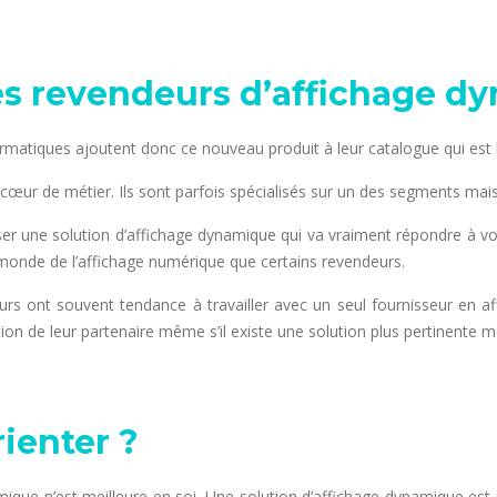
s revendeurs d’affichage d
rmatiques ajoutent donc ce nouveau produit à leur catalogue qui est 
œur de métier. Ils sont parfois spécialisés sur un des segments mais 
r une solution d’affichage dynamique qui va vraiment répondre à votre
e monde de l’affichage numérique que certains revendeurs.
s ont souvent tendance à travailler avec un seul fournisseur en a
ion de leur partenaire même s’il existe une solution plus pertinente ma
ienter ?
ique n’est meilleure en soi. Une solution d’affichage dynamique est m