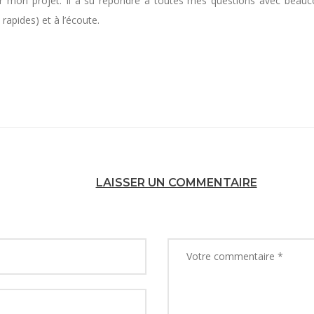
 mon projet. Il a su répondre à toutes mes questions avec beaucou
apides) et à l’écoute.
LAISSER UN COMMENTAIRE