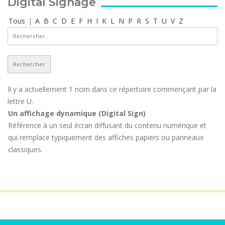
Digital Signage
Tous
|
A
B
C
D
E
F
H
I
K
L
N
P
R
S
T
U
V
Z
Il y a actuellement 1 nom dans ce répertoire commençant par la
lettre U.
Un affichage dynamique (Digital Sign)
Référence à un seul écran diffusant du contenu numérique et
qui remplace typiquement des affiches papiers ou panneaux
classiques.