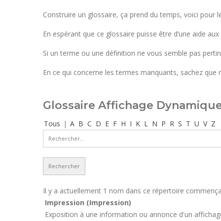
Construire un glossaire, ça prend du temps, voici pour 
En espérant que ce glossaire puisse être d’une aide a
Si un terme ou une définition ne vous semble pas pertin
En ce qui concerne les termes manquants, sachez que no
Glossaire Affichage Dynamique 
Tous
|
A
B
C
D
E
F
H
I
K
L
N
P
R
S
T
U
V
Z
Il y a actuellement 1 nom dans ce répertoire commençant
Impression (Impression)
Exposition à une information ou annonce d'un afficha