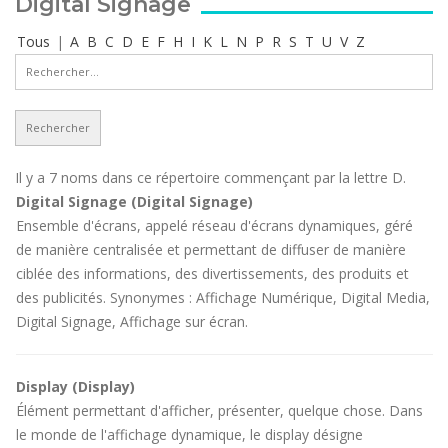
Digital Signage
Tous
|
A
B
C
D
E
F
H
I
K
L
N
P
R
S
T
U
V
Z
Il y a 7 noms dans ce répertoire commençant par la lettre D.
Digital Signage (Digital Signage)
Ensemble d'écrans, appelé réseau d'écrans dynamiques, géré
de manière centralisée et permettant de diffuser de manière
ciblée des informations, des divertissements, des produits et
des publicités. Synonymes : Affichage Numérique, Digital Media,
Digital Signage, Affichage sur écran.
Display (Display)
Élément permettant d'afficher, présenter, quelque chose. Dans
le monde de l'affichage dynamique, le display désigne