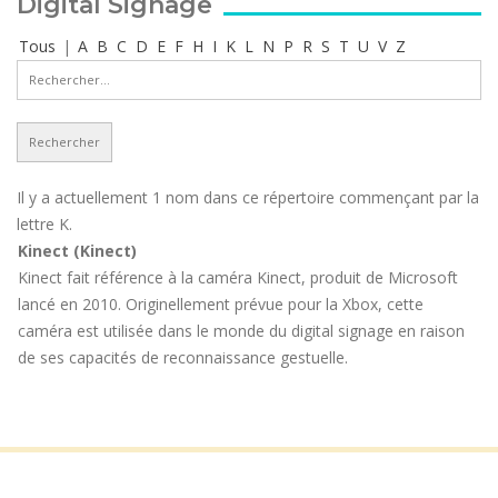
Digital Signage
Tous
|
A
B
C
D
E
F
H
I
K
L
N
P
R
S
T
U
V
Z
Il y a actuellement 1 nom dans ce répertoire commençant par la
lettre K.
Kinect (Kinect)
Kinect fait référence à la caméra Kinect, produit de Microsoft
lancé en 2010. Originellement prévue pour la Xbox, cette
caméra est utilisée dans le monde du digital signage en raison
de ses capacités de reconnaissance gestuelle.