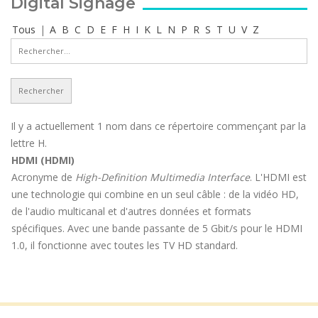
Digital Signage
Tous
|
A
B
C
D
E
F
H
I
K
L
N
P
R
S
T
U
V
Z
Il y a actuellement 1 nom dans ce répertoire commençant par la
lettre H.
HDMI (HDMI)
Acronyme de
High-Definition Multimedia Interface
. L'HDMI est
une technologie qui combine en un seul câble : de la vidéo HD,
de l'audio multicanal et d'autres données et formats
spécifiques. Avec une bande passante de 5 Gbit/s pour le HDMI
1.0, il fonctionne avec toutes les TV HD standard.