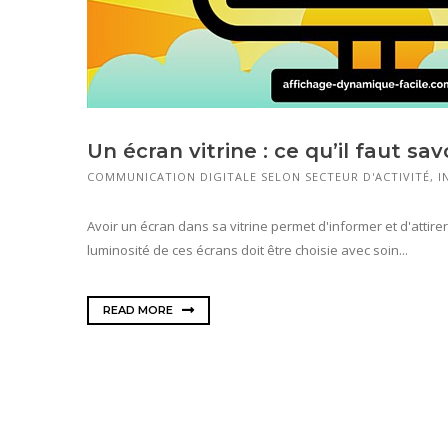
Un écran vitrine : ce qu’il faut sav
COMMUNICATION DIGITALE SELON SECTEUR D'ACTIVITÉ
,
I
Avoir un écran dans sa vitrine permet d'informer et d'attire
luminosité de ces écrans doit être choisie avec soin...
READ MORE