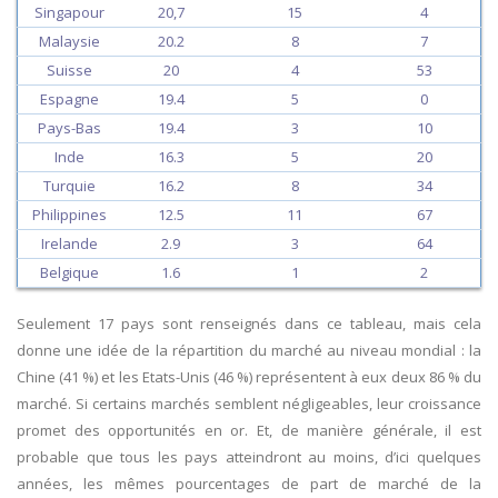
Singapour
20,7
15
4
Malaysie
20.2
8
7
Suisse
20
4
53
Espagne
19.4
5
0
Pays-Bas
19.4
3
10
Inde
16.3
5
20
Turquie
16.2
8
34
Philippines
12.5
11
67
Irelande
2.9
3
64
Belgique
1.6
1
2
Seulement 17 pays sont renseignés dans ce tableau, mais cela
donne une idée de la répartition du marché au niveau mondial : la
Chine (41 %) et les Etats-Unis (46 %) représentent à eux deux 86 % du
marché. Si certains marchés semblent négligeables, leur croissance
promet des opportunités en or. Et, de manière générale, il est
probable que tous les pays atteindront au moins, d’ici quelques
années, les mêmes pourcentages de part de marché de la