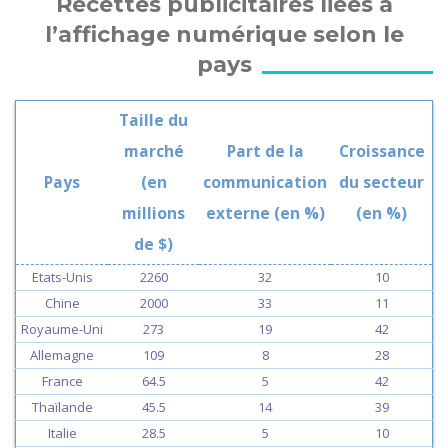
Recettes publicitaires liées à
l’affichage numérique selon le
pays
Taille du
marché
Part de la
Croissance
Pays
(en
communication
du secteur
millions
externe (en %)
(en %)
de $)
Etats-Unis
2260
32
10
Chine
2000
33
11
Royaume-Uni
273
19
42
Allemagne
109
8
28
France
64.5
5
42
Thaïlande
45.5
14
39
Italie
28.5
5
10