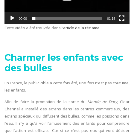
00:00
01:18
Cette vidéo a été trouvée dans
l’article de la réclame
Charmer les enfants avec
des bulles
En France, le public cible a cette fois été, une fois n’est pas coutume,
les enfants.
Afin de faire la promotion de la sortie du
Monde de Dory
, Clear
Channel a installé des écrans dans les centres commerciaux, des
écrans spéciaux qui diffusent des bulles, comme les poissons dans
l’eau. Il n’y a qu’à voir l’amusement des enfants pour comprendre
que l’action est efficace. Car si ce n’est pas eux qui vont décider