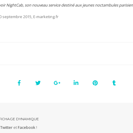
oir NightCab, son nouveau service destiné aux jeunes noctambules parisien
10 septembre 2015, E-marketing.fr
FICHAGE DYNAMIQUE
r
Twitter
et
Facebook
!