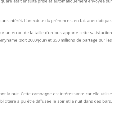
e square était ensuite prise et automatiquement envoyée sur
sans intérêt. L’anecdote du prénom est en fait anecdotique.
r un écran de la taille d’un bus apporte cette satisfaction
myname (soit 2000/jour) et 350 millions de partage sur les
 la nuit. Cette campagne est intéressante car elle utilise
itaire a pu être diffusée le soir et la nuit dans des bars,