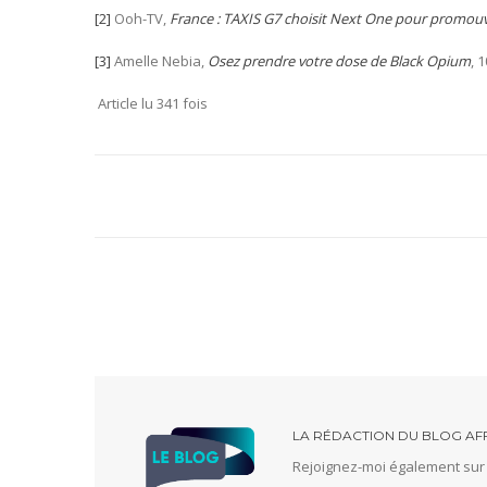
[2]
Ooh-TV,
France : TAXIS G7 choisit Next One pour promouv
[3]
Amelle Nebia,
Osez prendre votre dose de Black Opium
, 
Article lu 341 fois
LA RÉDACTION DU BLOG AF
Rejoignez-moi également su