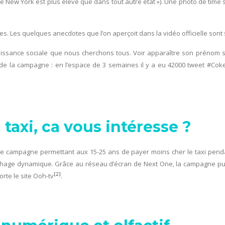
de New York est plus élevé que dans tout autre état »). Une photo de tim
 Les quelques anecdotes que l’on aperçoit dans la vidéo officielle sont 
aissance sociale que nous cherchons tous. Voir apparaître son prénom su
s de la campagne : en l’espace de 3 semaines il y a eu 42000 tweet #Coke
 taxi, ca vous intéresse ?
ne campagne permettant aux 15-25 ans de payer moins cher le taxi pendant
chage dynamique. Grâce au réseau d’écran de Next One, la campagne public
[2]
orte le site Ooh-tv
.