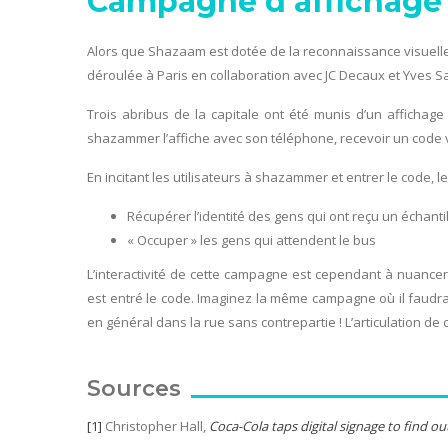
Campagne d’affichage 
Alors que Shazaam est dotée de la reconnaissance visuelle d
déroulée à Paris en collaboration avec JC Decaux et Yves Sa
Trois abribus de la capitale ont été munis d’un affichage 
shazammer l’affiche avec son téléphone, recevoir un code v
En incitant les utilisateurs à shazammer et entrer le code, l
Récupérer l’identité des gens qui ont reçu un échanti
« Occuper » les gens qui attendent le bus
L’interactivité de cette campagne est cependant à nuancer
est entré le code. Imaginez la même campagne où il faudrai
en général dans la rue sans contrepartie ! L’articulation d
Sources
[1]
Christopher Hall,
Coca-Cola taps digital signage to find o