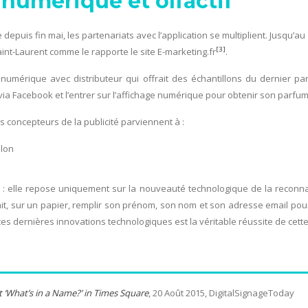
numérique et olfactif
epuis fin mai, les partenariats avec l’application se multiplient. Jusqu’au
[3]
int-Laurent comme le rapporte le site E-marketing.fr
.
numérique avec distributeur qui offrait des échantillons du dernier parf
ia Facebook et l’entrer sur l’affichage numérique pour obtenir son parfum
es concepteurs de la publicité parviennent à :
llon
 : elle repose uniquement sur la nouveauté technologique de la reconna
t, sur un papier, remplir son prénom, son nom et son adresse email pour 
e ces dernières innovations technologiques est la véritable réussite de cet
ut ‘What’s in a Name?’ in Times Square
, 20 Août 2015, DigitalSignageToday