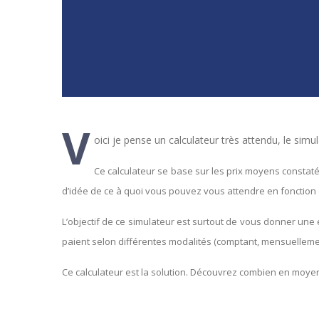
V
oici je pense un calculateur très attendu, le sim
Ce calculateur se base sur les prix moyens consta
d’idée de ce à quoi vous pouvez vous attendre en fonction 
L’objectif de ce simulateur est surtout de vous donner une
paient selon différentes modalités (comptant, mensuellemen
Ce calculateur est la solution. Découvrez combien en moye