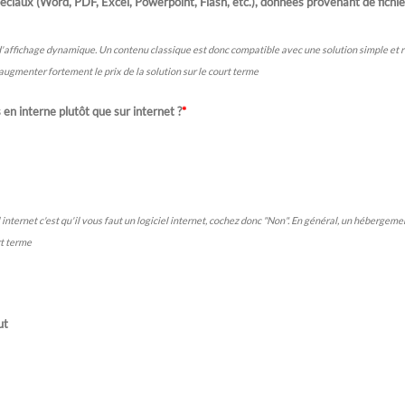
ciaux (Word, PDF, Excel, Powerpoint, Flash, etc.), données provenant de fichiers 
s d'affichage dynamique. Un contenu classique est donc compatible avec une solution simple et 
augmenter fortement le prix de la solution sur le court terme
 en interne plutôt que sur internet ?
*
l internet c'est qu'il vous faut un logiciel internet, cochez donc "Non". En général, un hébergem
rt terme
ut