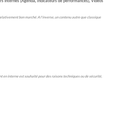
internes (Agenda, Indicateurs de performances), Vidéos
relativement bon marché. A l'inverse, un contenu autre que classique
ent en interne est souhaité pour des raisons techniques ou de sécurité,