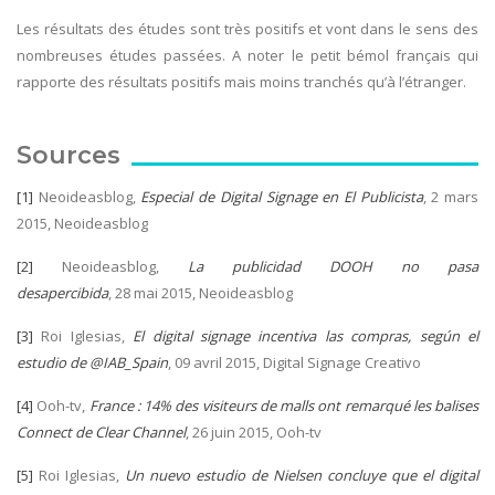
Les résultats des études sont très positifs et vont dans le sens des
nombreuses études passées. A noter le petit bémol français qui
rapporte des résultats positifs mais moins tranchés qu’à l’étranger.
Sources
[1]
Neoideasblog,
Especial de Digital Signage en El Publicista
, 2 mars
2015, Neoideasblog
[2]
Neoideasblog,
La publicidad DOOH no pasa
desapercibida
, 28 mai 2015, Neoideasblog
[3]
Roi Iglesias,
El digital signage incentiva las compras, según el
estudio de @IAB_Spain
, 09 avril 2015, Digital Signage Creativo
[4]
Ooh-tv,
France : 14% des visiteurs de malls ont remarqué les balises
Connect de Clear Channel
, 26 juin 2015, Ooh-tv
[5]
Roi Iglesias,
Un nuevo estudio de Nielsen concluye que el digital